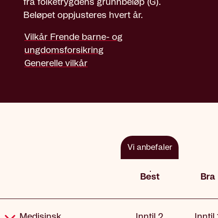
fra folketrygdens grunnbeløp (G).
Beløpet oppjusteres hvert år.
Vilkår Frende barne- og
ungdomsforsikring
Generelle vilkår
Vi anbefaler
Best
Bra
Dekning
Medisinsk
Inntil 2
Inntil 