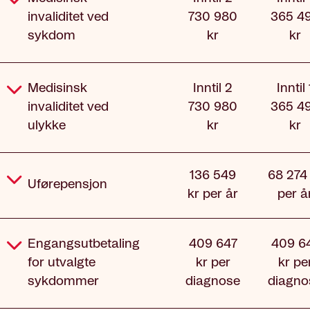
invaliditet ved
730 980
365 4
sykdom
kr
kr
Medisinsk
Inntil 2
Inntil 
invaliditet ved
730 980
365 4
ulykke
kr
kr
136 549
68 274
Uførepensjon
kr per år
per å
Engangsutbetaling
409 647
409 6
for utvalgte
kr per
kr pe
sykdommer
diagnose
diagno