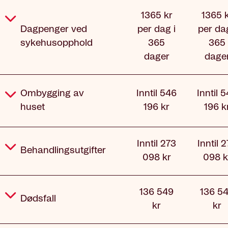
1365 kr
1365 
Dagpenger ved
per dag i
per dag
sykehusopphold
365
365
dager
dage
Ombygging av
Inntil 546
Inntil 
huset
196 kr
196 k
Inntil 273
Inntil 
Behandlingsutgifter
098 kr
098 k
136 549
136 5
Dødsfall
kr
kr