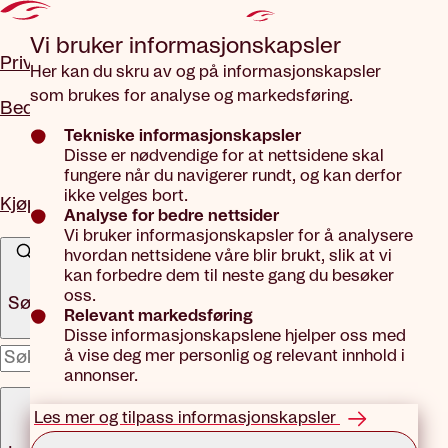
Gå til hovedinnhold
Vi bruker informasjons­kapsler
Privat
Her kan du skru av og på informasjonskapsler
som brukes for analyse og markedsføring.
Bedrift
Tekniske informasjonskapsler
Disse er nødvendige for at nettsidene skal
fungere når du navigerer rundt, og kan derfor
ikke velges bort.
Kjøp forsikring
Analyse for bedre nettsider
Vi bruker informasjonskapsler for å analysere
hvordan nettsidene våre blir brukt, slik at vi
kan forbedre dem til neste gang du besøker
oss.
Søk
Relevant markedsføring
Disse informasjonskapslene hjelper oss med
å vise deg mer personlig og relevant innhold i
x
annonser.
Meny
Les mer og tilpass informasjonskapsler