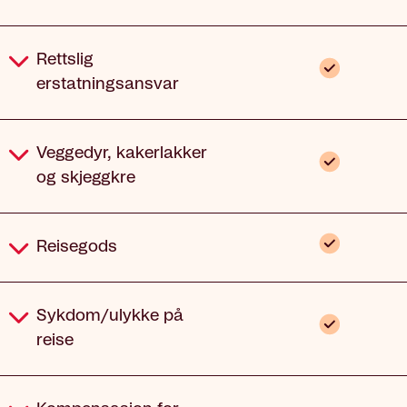
Rettslig
Inkludert
erstatningsansvar
Veggedyr, kakerlakker
Inkludert
og skjeggkre
Inkludert
Reisegods
Sykdom/ulykke på
Inkludert
reise