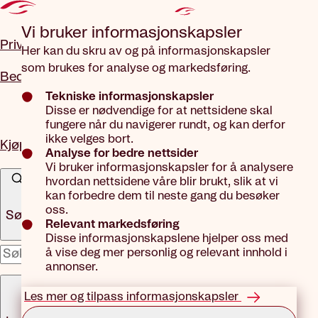
Gå til hovedinnhold
Vi bruker informasjons­kapsler
Privat
Her kan du skru av og på informasjonskapsler
som brukes for analyse og markedsføring.
Bedrift
Tekniske informasjonskapsler
Disse er nødvendige for at nettsidene skal
fungere når du navigerer rundt, og kan derfor
ikke velges bort.
Kjøp forsikring
Analyse for bedre nettsider
Vi bruker informasjonskapsler for å analysere
hvordan nettsidene våre blir brukt, slik at vi
kan forbedre dem til neste gang du besøker
oss.
Søk
Relevant markedsføring
Disse informasjonskapslene hjelper oss med
å vise deg mer personlig og relevant innhold i
x
annonser.
Meny
Les mer og tilpass informasjonskapsler