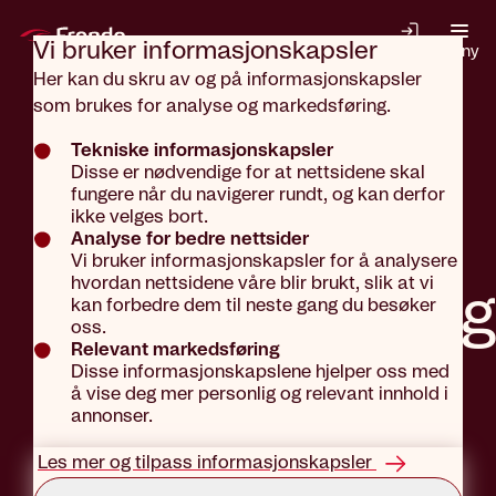
Gå til hovedinnhold
Vi bruker informasjons­kapsler
Logg inn
Meny
Her kan du skru av og på informasjonskapsler
som brukes for analyse og markedsføring.
Aktuelt
Aktuelt
Tekniske informasjonskapsler
Disse er nødvendige for at nettsidene skal
fungere når du navigerer rundt, og kan derfor
Sett
ikke velges bort.
Analyse for bedre nettsider
Vi bruker informasjonskapsler for å analysere
hvordan nettsidene våre blir brukt, slik at vi
innboforsikrin
kan forbedre dem til neste gang du besøker
oss.
Relevant markedsføring
Disse informasjonskapslene hjelper oss med
øverst på
å vise deg mer personlig og relevant innhold i
annonser.
listen
Les mer og tilpass informasjonskapsler