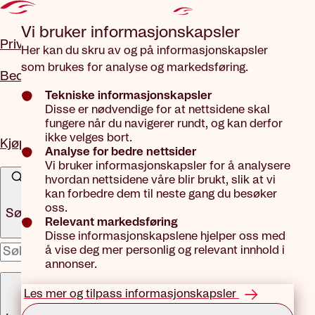
Gå til hovedinnhold
Vi bruker informasjons­kapsler
Privat
Her kan du skru av og på informasjonskapsler
som brukes for analyse og markedsføring.
Bedrift
Tekniske informasjonskapsler
Disse er nødvendige for at nettsidene skal
fungere når du navigerer rundt, og kan derfor
ikke velges bort.
Kjøp forsikring
Analyse for bedre nettsider
Vi bruker informasjonskapsler for å analysere
hvordan nettsidene våre blir brukt, slik at vi
kan forbedre dem til neste gang du besøker
oss.
Søk
Relevant markedsføring
Disse informasjonskapslene hjelper oss med
å vise deg mer personlig og relevant innhold i
x
annonser.
Meny
Les mer og tilpass informasjonskapsler