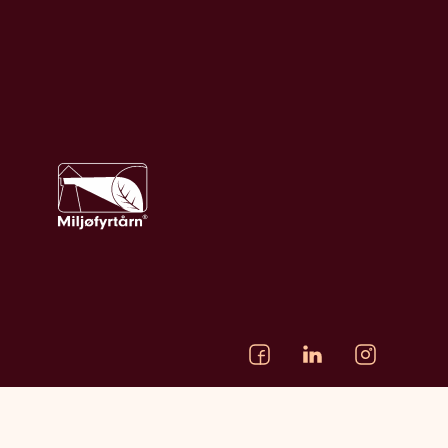
Vi bruker informasjonskapsler (cookies) på våre
nettsider.
Les mer om informasjonskapsler og
personvern her
.