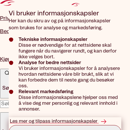
Gå til hovedinnhold
Vi bruker informasjons­kapsler
Privat
Her kan du skru av og på informasjonskapsler
som brukes for analyse og markedsføring.
Bedrift
Tekniske informasjonskapsler
Disse er nødvendige for at nettsidene skal
fungere når du navigerer rundt, og kan derfor
ikke velges bort.
Kjøp forsikring
Analyse for bedre nettsider
Vi bruker informasjonskapsler for å analysere
hvordan nettsidene våre blir brukt, slik at vi
kan forbedre dem til neste gang du besøker
oss.
Søk
Relevant markedsføring
Disse informasjonskapslene hjelper oss med
å vise deg mer personlig og relevant innhold i
x
annonser.
Meny
Les mer og tilpass informasjonskapsler