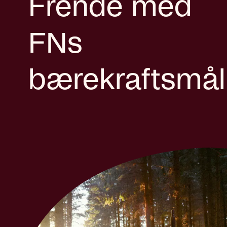
Frende med
FNs
bærekraftsmål