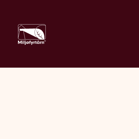
Vi bruker informasjonskapsler (cookies) på våre
nettsider.
Les mer om informasjonskapsler og
personvern her
.
Sammenlign våre priser med andre selskaper
på
Finansportalen.no
© Frende Forsikring 2026