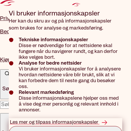
Gå til hovedinnhold
Vi bruker informasjons­kapsler
Privat
Her kan du skru av og på informasjonskapsler
som brukes for analyse og markedsføring.
Bedrift
Tekniske informasjonskapsler
Disse er nødvendige for at nettsidene skal
fungere når du navigerer rundt, og kan derfor
ikke velges bort.
Kjøp forsikring
Analyse for bedre nettsider
Vi bruker informasjonskapsler for å analysere
hvordan nettsidene våre blir brukt, slik at vi
kan forbedre dem til neste gang du besøker
oss.
Søk
Relevant markedsføring
Disse informasjonskapslene hjelper oss med
å vise deg mer personlig og relevant innhold i
x
annonser.
Meny
Les mer og tilpass informasjonskapsler