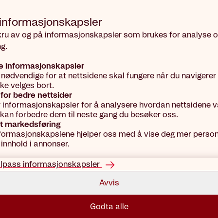
 informasjons­kapsler
kru av og på informasjonskapsler som brukes for analyse 
g.
e informasjonskapsler
 nødvendige for at nettsidene skal fungere når du navigerer
kke velges bort.
for bedre nettsider
r informasjonskapsler for å analysere hvordan nettsidene vå
vi kan forbedre dem til neste gang du besøker oss.
t markedsføring
formasjonskapslene hjelper oss med å vise deg mer person
 innhold i annonser.
ilpass informasjonskapsler
Avvis
Godta alle