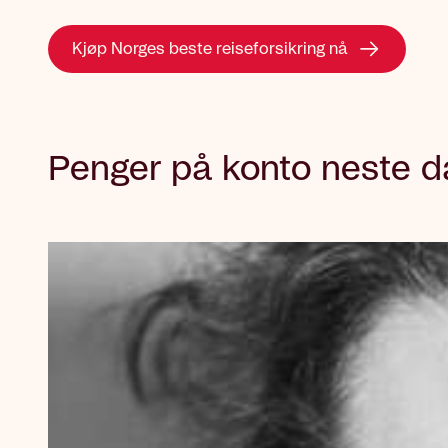
Kjøp Norges beste reiseforsikring nå
Penger på konto neste 