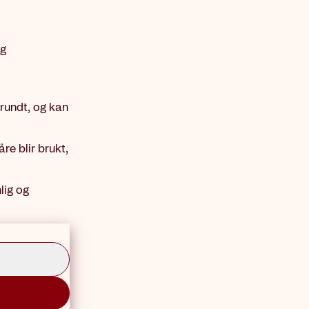
og
 rundt, og kan
re blir brukt,
lig og