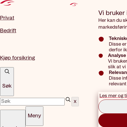
Gå til hovedinnhold
Vi bruker
Privat
Her kan du s
markedsførin
Bedrift
Teknisk
Disse er
derfor i
Analyse 
Kjøp forsikring
Vi bruke
slik at 
Relevan
Disse in
relevant
Søk
Les mer og t
x
Meny