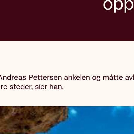
opp
n Andreas Pettersen ankelen og måtte avbe
re steder, sier han.