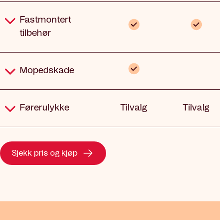
Fastmontert
Inkludert
Inklude
tilbehør
Inkludert
Mopedskade
Ikk
inklu
Førerulykke
Tilvalg
Tilvalg
Sjekk pris og kjøp