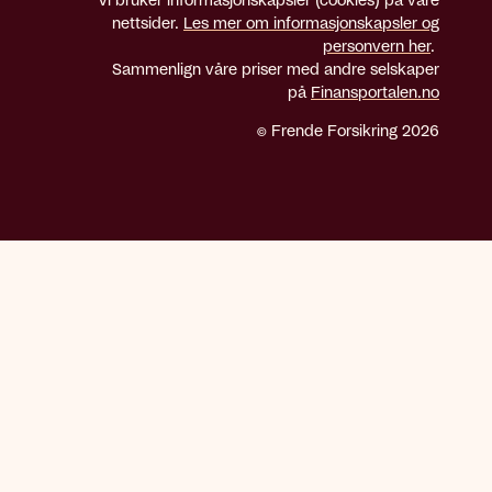
Vi bruker informasjonskapsler (cookies) på våre
nettsider.
Les mer om informasjonskapsler og
personvern her
.
Sammenlign våre priser med andre selskaper
på
Finansportalen.no
© Frende Forsikring 2026