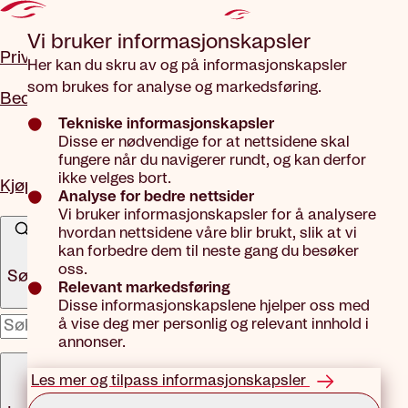
Gå til hovedinnhold
Vi bruker informasjons­kapsler
Privat
Her kan du skru av og på informasjonskapsler
som brukes for analyse og markedsføring.
Bedrift
Tekniske informasjonskapsler
Disse er nødvendige for at nettsidene skal
fungere når du navigerer rundt, og kan derfor
ikke velges bort.
Kjøp forsikring
Analyse for bedre nettsider
Vi bruker informasjonskapsler for å analysere
hvordan nettsidene våre blir brukt, slik at vi
kan forbedre dem til neste gang du besøker
oss.
Søk
Relevant markedsføring
Disse informasjonskapslene hjelper oss med
å vise deg mer personlig og relevant innhold i
x
annonser.
Meny
Les mer og tilpass informasjonskapsler