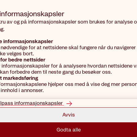
 informasjons­kapsler
kru av og på informasjonskapsler som brukes for analyse 
g.
e informasjonskapsler
 nødvendige for at nettsidene skal fungere når du navigerer
kke velges bort.
for bedre nettsider
r informasjonskapsler for å analysere hvordan nettsidene vå
vi kan forbedre dem til neste gang du besøker oss.
t markedsføring
formasjonskapslene hjelper oss med å vise deg mer person
 innhold i annonser.
ilpass informasjonskapsler
Avvis
Godta alle