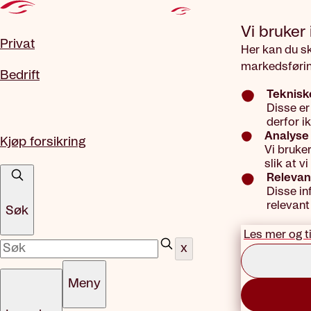
Gå til hovedinnhold
Vi bruker
Privat
Her kan du s
markedsførin
Bedrift
Teknisk
Disse er
derfor i
Analyse 
Kjøp forsikring
Vi bruke
slik at 
Relevan
Disse in
relevant
Søk
Les mer og t
x
Meny