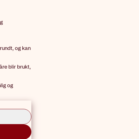
og
 rundt, og kan
re blir brukt,
lig og