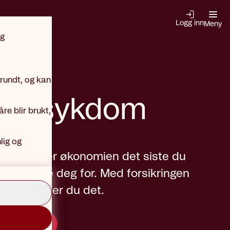
Logg inn
Meny
og
 rundt, og kan
tisk sykdom
re blir brukt,
lig og
vorlig syk er økonomien det siste du
e bekymre deg for. Med forsikringen
kdom slipper du det.
 og kjøp