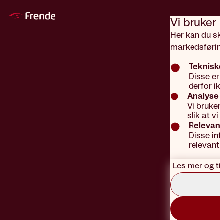
Gå til hovedinnhold
Vi bruker
Her kan du s
markedsførin
Teknisk
Disse er
derfor i
Analyse 
Vi bruke
slik at 
Relevan
Disse in
relevant
Les mer og t