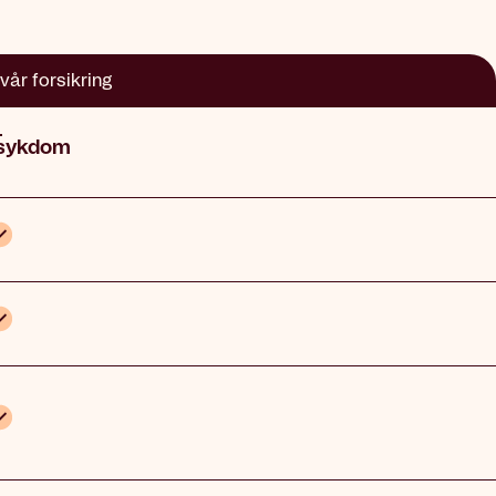
vår forsikring
 sykdom
nkludert
nkludert
nkludert