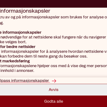
 informasjons­kapsler
kru av og på informasjonskapsler som brukes for analyse 
g.
Forsikringer
e informasjonskapsler
 nødvendige for at nettsidene skal fungere når du navigerer
kke velges bort.
Kri
for bedre nettsider
r informasjonskapsler for å analysere hvordan nettsidene vå
vi kan forbedre dem til neste gang du besøker oss.
t markedsføring
formasjonskapslene hjelper oss med å vise deg mer person
 innhold i annonser.
Blir du al
skal mått
ilpass informasjonskapsler
kritisk sy
Avvis
Godta alle
Sjekk pris