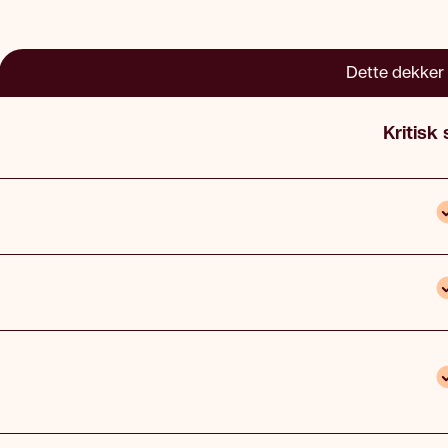
Dette dekker 
Kritisk
I
I
I