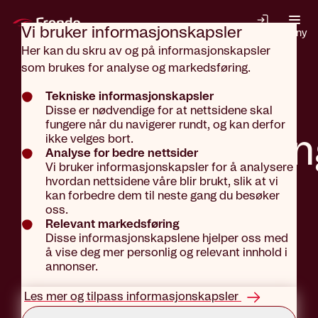
Gå til hovedinnhold
Vi bruker informasjons­kapsler
Logg inn
Meny
Her kan du skru av og på informasjonskapsler
som brukes for analyse og markedsføring.
Forsikringer
Tekniske informasjonskapsler
Disse er nødvendige for at nettsidene skal
fungere når du navigerer rundt, og kan derfor
Hundeforsikrin
ikke velges bort.
Analyse for bedre nettsider
Vi bruker informasjonskapsler for å analysere
hvordan nettsidene våre blir brukt, slik at vi
kan forbedre dem til neste gang du besøker
oss.
Gi best mulig hjelp til din
Relevant markedsføring
firbeinte venn.
Disse informasjonskapslene hjelper oss med
å vise deg mer personlig og relevant innhold i
annonser.
Sjekk pris og kjøp
Les mer og tilpass informasjonskapsler