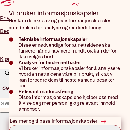
Gå til hovedinnhold
Vi bruker informasjons­kapsler
Privat
Her kan du skru av og på informasjonskapsler
som brukes for analyse og markedsføring.
Bedrift
Tekniske informasjonskapsler
Disse er nødvendige for at nettsidene skal
fungere når du navigerer rundt, og kan derfor
ikke velges bort.
Kjøp forsikring
Analyse for bedre nettsider
Vi bruker informasjonskapsler for å analysere
hvordan nettsidene våre blir brukt, slik at vi
kan forbedre dem til neste gang du besøker
oss.
Søk
Relevant markedsføring
Disse informasjonskapslene hjelper oss med
å vise deg mer personlig og relevant innhold i
x
annonser.
Meny
Les mer og tilpass informasjonskapsler