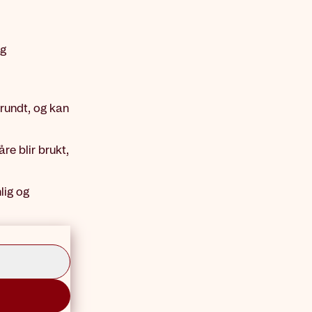
og
 rundt, og kan
re blir brukt,
lig og