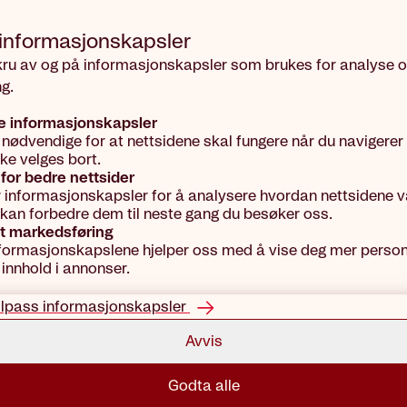
 informasjons­kapsler
kru av og på informasjonskapsler som brukes for analyse 
g.
e informasjonskapsler
 nødvendige for at nettsidene skal fungere når du navigerer
kke velges bort.
for bedre nettsider
r informasjonskapsler for å analysere hvordan nettsidene vå
vi kan forbedre dem til neste gang du besøker oss.
t markedsføring
formasjonskapslene hjelper oss med å vise deg mer person
 innhold i annonser.
ilpass informasjonskapsler
Avvis
Godta alle