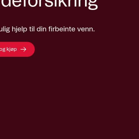
deforsikring
lig hjelp til din firbeinte venn.
 og kjøp