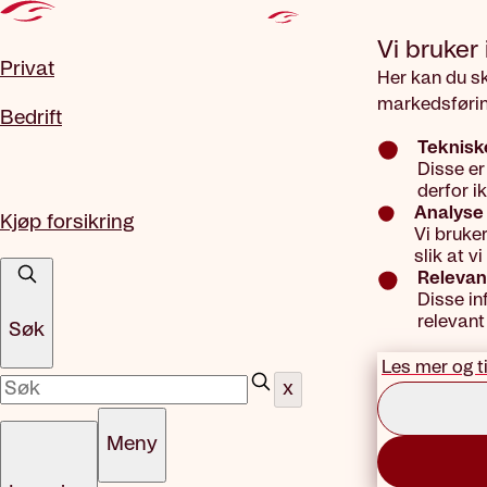
Gå til hovedinnhold
Vi bruker
Privat
Her kan du s
markedsførin
Bedrift
Teknisk
Disse er
derfor i
Analyse 
Kjøp forsikring
Vi bruke
slik at 
Relevan
Disse in
relevant
Søk
Les mer og t
x
Meny