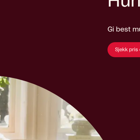
Hun
Gi best mu
Sjekk pris