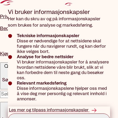
Gå til hovedinnhold
Vi bruker informasjons­kapsler
Privat
Her kan du skru av og på informasjonskapsler
som brukes for analyse og markedsføring.
Bedrift
Tekniske informasjonskapsler
Disse er nødvendige for at nettsidene skal
fungere når du navigerer rundt, og kan derfor
ikke velges bort.
Kjøp forsikring
Analyse for bedre nettsider
Vi bruker informasjonskapsler for å analysere
hvordan nettsidene våre blir brukt, slik at vi
kan forbedre dem til neste gang du besøker
oss.
Søk
Relevant markedsføring
Disse informasjonskapslene hjelper oss med
å vise deg mer personlig og relevant innhold i
x
annonser.
Meny
Les mer og tilpass informasjonskapsler