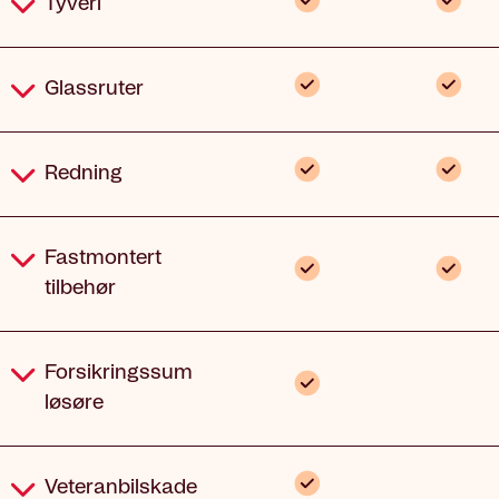
Inkludert
Inklud
Tyveri
Inkludert
Inklud
Glassruter
Inkludert
Inklud
Redning
Fastmontert
Inkludert
Inklud
tilbehør
Forsikringssum
Inkludert
løsøre
Ik
inklu
Inkludert
Veteranbilskade