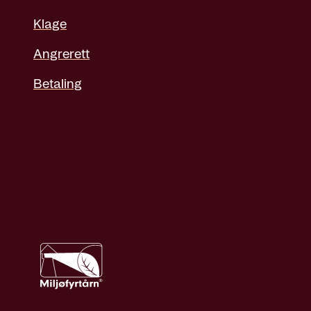
Klage
Angrerett
Betaling