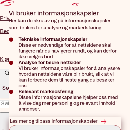
Gå til hovedinnhold
Vi bruker informasjons­kapsler
Privat
Her kan du skru av og på informasjonskapsler
som brukes for analyse og markedsføring.
Bedrift
Tekniske informasjonskapsler
Disse er nødvendige for at nettsidene skal
fungere når du navigerer rundt, og kan derfor
ikke velges bort.
Kjøp forsikring
Analyse for bedre nettsider
Vi bruker informasjonskapsler for å analysere
hvordan nettsidene våre blir brukt, slik at vi
kan forbedre dem til neste gang du besøker
oss.
Søk
Relevant markedsføring
Disse informasjonskapslene hjelper oss med
å vise deg mer personlig og relevant innhold i
x
annonser.
Meny
Les mer og tilpass informasjonskapsler