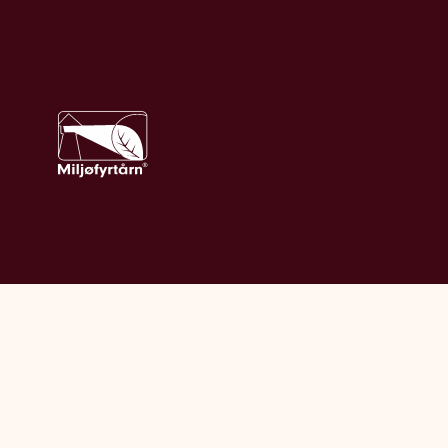
Vi bruker informasjonskapsler (cookies) på våre
nettsider.
Les mer om informasjonskapsler og
personvern her
.
Sammenlign våre priser med andre selskaper
på
Finansportalen.no