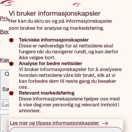
Gå til hovedinnhold
Vi bruker informasjons­kapsler
Privat
Her kan du skru av og på informasjonskapsler
som brukes for analyse og markedsføring.
Bedrift
Tekniske informasjonskapsler
Disse er nødvendige for at nettsidene skal
fungere når du navigerer rundt, og kan derfor
ikke velges bort.
Kjøp forsikring
Analyse for bedre nettsider
Vi bruker informasjonskapsler for å analysere
hvordan nettsidene våre blir brukt, slik at vi
kan forbedre dem til neste gang du besøker
oss.
Søk
Relevant markedsføring
Disse informasjonskapslene hjelper oss med
å vise deg mer personlig og relevant innhold i
x
annonser.
Meny
Les mer og tilpass informasjonskapsler