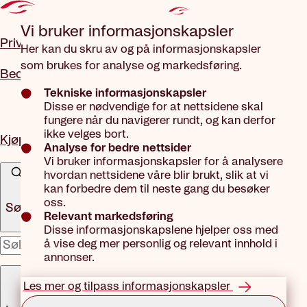
Gå til hovedinnhold
Vi bruker informasjons­kapsler
Privat
Her kan du skru av og på informasjonskapsler
som brukes for analyse og markedsføring.
Bedrift
Tekniske informasjonskapsler
Disse er nødvendige for at nettsidene skal
fungere når du navigerer rundt, og kan derfor
ikke velges bort.
Kjøp forsikring
Analyse for bedre nettsider
Vi bruker informasjonskapsler for å analysere
hvordan nettsidene våre blir brukt, slik at vi
kan forbedre dem til neste gang du besøker
oss.
Søk
Relevant markedsføring
Disse informasjonskapslene hjelper oss med
å vise deg mer personlig og relevant innhold i
x
annonser.
Meny
Les mer og tilpass informasjonskapsler