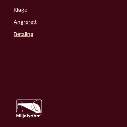
Klage
Angrerett
Betaling