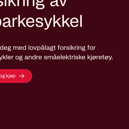
ikring av
parkesykkel
 deg med lovpålagt forsikring for
ykler og andre småelektriske kjøretøy.
 og kjøp