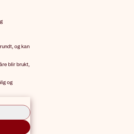
og
 rundt, og kan
re blir brukt,
lig og