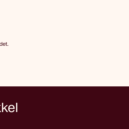
det.
kkel