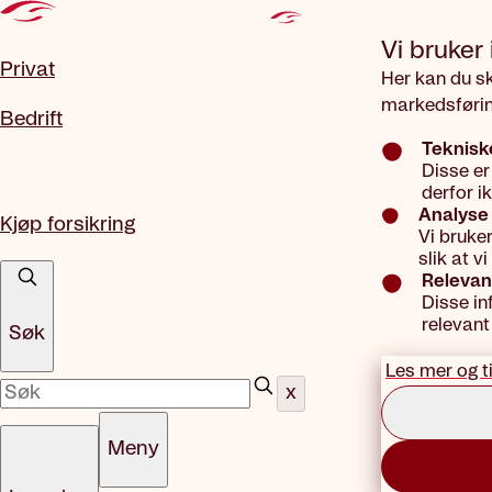
Gå til hovedinnhold
Vi bruker
Privat
Her kan du s
markedsførin
Bedrift
Teknisk
Disse er
derfor i
Analyse 
Kjøp forsikring
Vi bruke
slik at 
Relevan
Disse in
relevant
Søk
Les mer og t
x
Meny