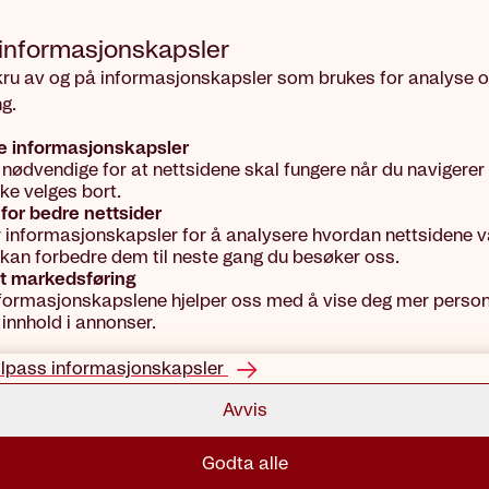
 informasjons­kapsler
kru av og på informasjonskapsler som brukes for analyse 
g.
e informasjonskapsler
 nødvendige for at nettsidene skal fungere når du navigerer
kke velges bort.
for bedre nettsider
r informasjonskapsler for å analysere hvordan nettsidene vå
vi kan forbedre dem til neste gang du besøker oss.
t markedsføring
formasjonskapslene hjelper oss med å vise deg mer person
 innhold i annonser.
ilpass informasjonskapsler
Avvis
Godta alle