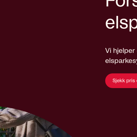
Fors
els
Vi hjelper
elsparkes
Sjekk pris