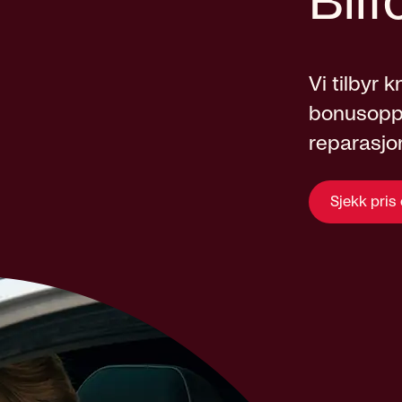
Bilf
Vi tilbyr 
bonusopptj
reparasjo
Sjekk pris