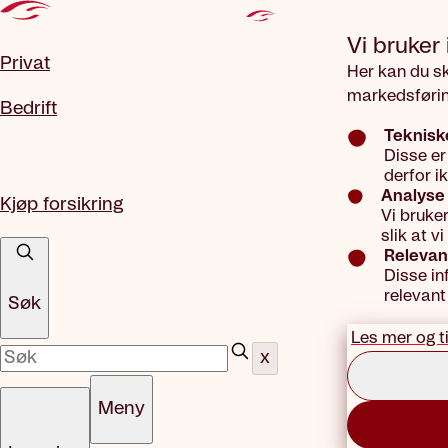
Gå til hovedinnhold
Vi bruker
Privat
Her kan du s
markedsførin
Bedrift
Teknisk
Disse er
derfor i
Analyse 
Kjøp forsikring
Vi bruke
slik at 
Relevan
Disse in
relevant
Søk
Les mer og t
x
Meny