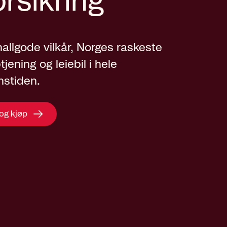
orsikring
knallgode vilkår, Norges raskeste
ening og leiebil i hele
nstiden.
 og kjøp