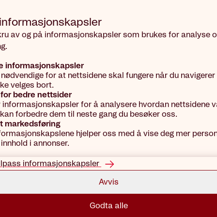
 informasjons­kapsler
kru av og på informasjonskapsler som brukes for analyse 
g.
e informasjonskapsler
 nødvendige for at nettsidene skal fungere når du navigerer
kke velges bort.
for bedre nettsider
r informasjonskapsler for å analysere hvordan nettsidene vå
vi kan forbedre dem til neste gang du besøker oss.
t markedsføring
formasjonskapslene hjelper oss med å vise deg mer person
 innhold i annonser.
ilpass informasjonskapsler
Avvis
Godta alle