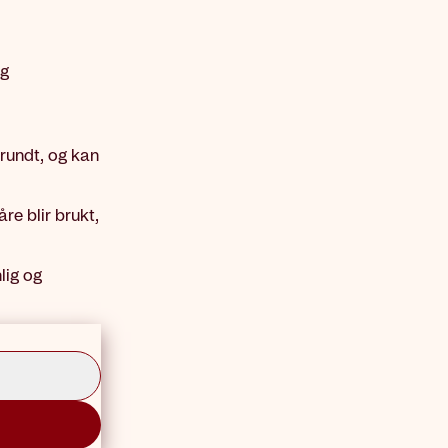
og
 rundt, og kan
re blir brukt,
lig og