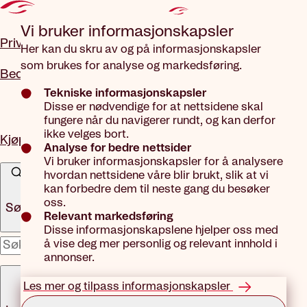
Gå til hovedinnhold
Vi bruker informasjons­kapsler
Privat
Her kan du skru av og på informasjonskapsler
som brukes for analyse og markedsføring.
Bedrift
Tekniske informasjonskapsler
Disse er nødvendige for at nettsidene skal
fungere når du navigerer rundt, og kan derfor
ikke velges bort.
Kjøp forsikring
Analyse for bedre nettsider
Vi bruker informasjonskapsler for å analysere
hvordan nettsidene våre blir brukt, slik at vi
kan forbedre dem til neste gang du besøker
oss.
Søk
Relevant markedsføring
Disse informasjonskapslene hjelper oss med
å vise deg mer personlig og relevant innhold i
x
annonser.
Meny
Les mer og tilpass informasjonskapsler