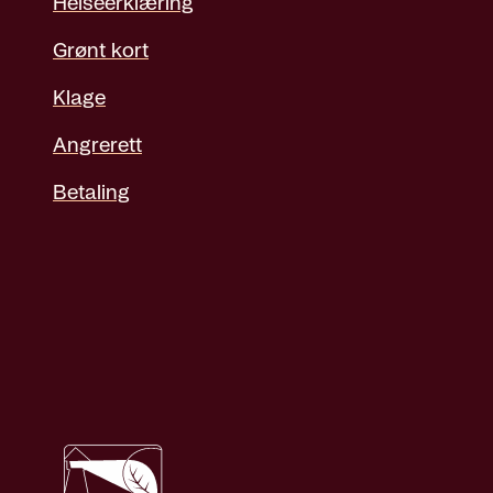
Helseerklæring
Grønt kort
Klage
Angrerett
Betaling