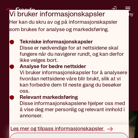
Gå til hovedinnhold
Vi bruker informasjons­kapsler
Logg inn
Meny
Her kan du skru av og på informasjonskapsler
som brukes for analyse og markedsføring.
Norsktalende
Tekniske informasjonskapsler
Disse er nødvendige for at nettsidene skal
fungere når du navigerer rundt, og kan derfor
ikke velges bort.
vaktsentral
Analyse for bedre nettsider
Vi bruker informasjonskapsler for å analysere
hvordan nettsidene våre blir brukt, slik at vi
kan forbedre dem til neste gang du besøker
oss.
Relevant markedsføring
Disse informasjonskapslene hjelper oss med
å vise deg mer personlig og relevant innhold i
annonser.
Les mer og tilpass informasjonskapsler