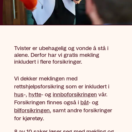
Tvister er ubehagelig og vonde å stå i
alene. Derfor har vi gratis mekling
inkludert i flere forsikringer.
Vi dekker meklingen med
rettshjelpsforsikring som er inkludert i
hus
-,
hytte
- og
innboforsikringen
vår.
Forsikringen finnes også i
båt
- og
bilforsikringen
, samt andre forsikringer
for kjøretøy.
8 av 10 saker løser seg med mekling og