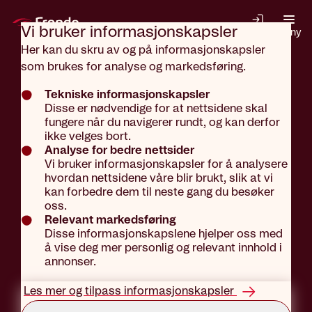
Gå til hovedinnhold
Vi bruker informasjons­kapsler
Logg inn
Meny
Her kan du skru av og på informasjonskapsler
som brukes for analyse og markedsføring.
Aktuelt
Aktuelt
Tekniske informasjonskapsler
Disse er nødvendige for at nettsidene skal
fungere når du navigerer rundt, og kan derfor
Du står aldri
ikke velges bort.
Analyse for bedre nettsider
Vi bruker informasjonskapsler for å analysere
hvordan nettsidene våre blir brukt, slik at vi
alene i en
kan forbedre dem til neste gang du besøker
oss.
Relevant markedsføring
Disse informasjonskapslene hjelper oss med
tvist
å vise deg mer personlig og relevant innhold i
annonser.
Les mer og tilpass informasjonskapsler
Tekst: Marius Solberg Anfinsen
Publisert: 07.02.2022