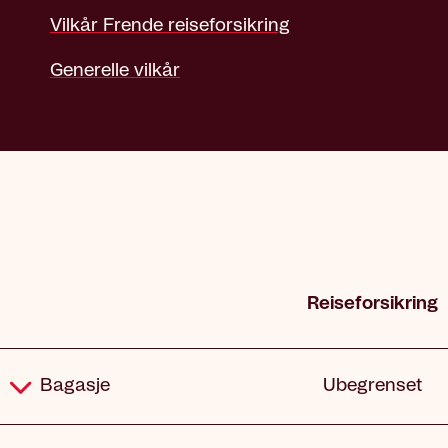
Vilkår Frende reiseforsikring
Generelle vilkår
Reiseforsikring
Dekning
Bagasje
Ubegrenset