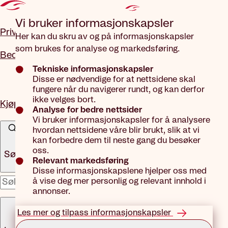
Gå til hovedinnhold
Vi bruker informasjons­kapsler
Privat
Her kan du skru av og på informasjonskapsler
som brukes for analyse og markedsføring.
Bedrift
Tekniske informasjonskapsler
Disse er nødvendige for at nettsidene skal
fungere når du navigerer rundt, og kan derfor
ikke velges bort.
Kjøp forsikring
Analyse for bedre nettsider
Vi bruker informasjonskapsler for å analysere
hvordan nettsidene våre blir brukt, slik at vi
kan forbedre dem til neste gang du besøker
oss.
Søk
Relevant markedsføring
Disse informasjonskapslene hjelper oss med
å vise deg mer personlig og relevant innhold i
x
annonser.
Meny
Les mer og tilpass informasjonskapsler