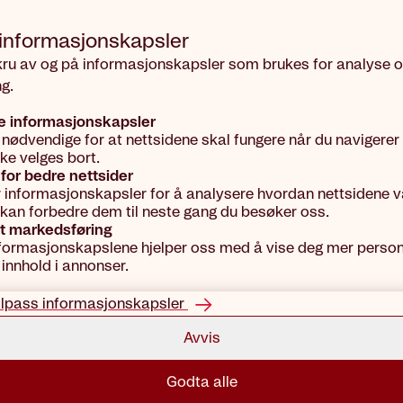
 informasjons­kapsler
kru av og på informasjonskapsler som brukes for analyse 
g.
e informasjonskapsler
 nødvendige for at nettsidene skal fungere når du navigerer
kke velges bort.
for bedre nettsider
r informasjonskapsler for å analysere hvordan nettsidene vå
vi kan forbedre dem til neste gang du besøker oss.
t markedsføring
formasjonskapslene hjelper oss med å vise deg mer person
 innhold i annonser.
ilpass informasjonskapsler
Avvis
Godta alle