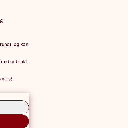
og
 rundt, og kan
re blir brukt,
lig og