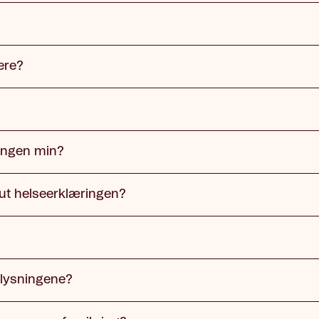
ere?
ringen min?
r ut helseerklæringen?
plysningene?