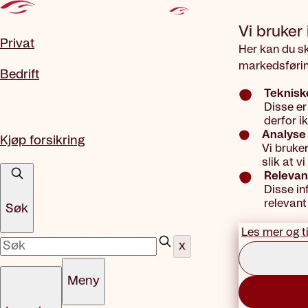
Gå til hovedinnhold
Vi bruker
Privat
Her kan du s
markedsførin
Bedrift
Teknisk
Disse er
derfor i
Analyse 
Kjøp forsikring
Vi bruke
slik at 
Relevan
Disse in
relevant
Søk
Les mer og t
x
Meny