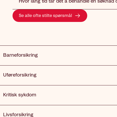
Hvor lang tid tar det å behandle en søknad
Se alle ofte stilte spørsmål
Barneforsikring
Uføre­forsikring
Kritisk sykdom
Livsforsikring