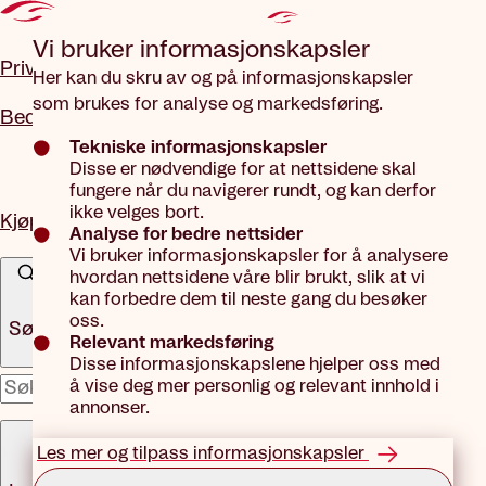
Gå til hovedinnhold
Vi bruker informasjons­kapsler
Privat
Her kan du skru av og på informasjonskapsler
som brukes for analyse og markedsføring.
Bedrift
Tekniske informasjonskapsler
Disse er nødvendige for at nettsidene skal
fungere når du navigerer rundt, og kan derfor
ikke velges bort.
Kjøp forsikring
Analyse for bedre nettsider
Vi bruker informasjonskapsler for å analysere
hvordan nettsidene våre blir brukt, slik at vi
kan forbedre dem til neste gang du besøker
oss.
Søk
Relevant markedsføring
Disse informasjonskapslene hjelper oss med
å vise deg mer personlig og relevant innhold i
x
annonser.
Meny
Les mer og tilpass informasjonskapsler