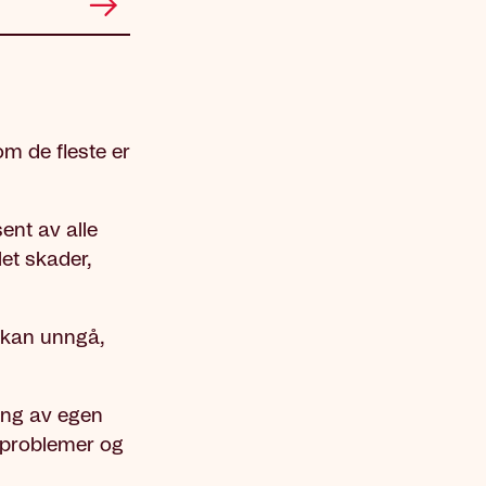
om de fleste er
ent av alle
et skader,
u kan unngå,
ing av egen
dproblemer og