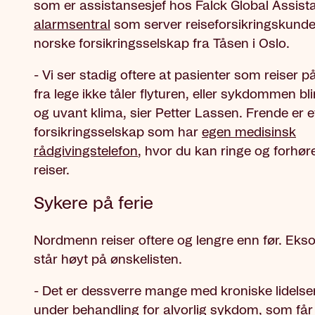
som er assistansesjef hos Falck Global Assist
alarmsentral
som server reiseforsikringskunder 
norske forsikringsselskap fra Tåsen i Oslo.
- Vi ser stadig oftere at pasienter som reiser p
fra lege ikke tåler flyturen, eller sykdommen blir
og uvant klima, sier Petter Lassen. Frende er et
forsikringsselskap som har
egen medisinsk
rådgivingstelefon
, hvor du kan ringe og forhør
reiser.
Sykere på ferie
Nordmenn reiser oftere og lengre enn før. Ekso
står høyt på ønskelisten.
- Det er dessverre mange med kroniske lidelser
under behandling for alvorlig sykdom, som få