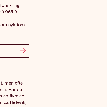
forsikring
 på 965,9
r om sykdom
dt, men ofte
isin. Har du
n en flyreise
nica Hellevik,