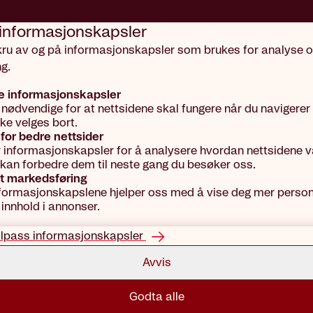
 informasjons­kapsler
kru av og på informasjonskapsler som brukes for analyse 
g.
Aktuelt
A
e informasjonskapsler
 nødvendige for at nettsidene skal fungere når du navigerer
kke velges bort.
Man
for bedre nettsider
r informasjonskapsler for å analysere hvordan nettsidene vå
vi kan forbedre dem til neste gang du besøker oss.
t markedsføring
til 
formasjonskapslene hjelper oss med å vise deg mer person
 innhold i annonser.
ilpass informasjonskapsler
Tekst: Heidi To
Avvis
Godta alle