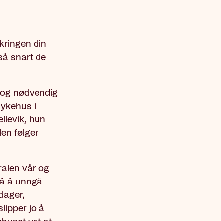
ikringen din
så snart de
t og nødvendig
sykehus i
llevik, hun
len følger
ralen vår og
 på å unngå
dager,
lipper jo å