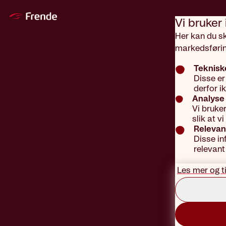
Gå til hovedinnhold
Vi bruker
Her kan du s
markedsførin
Teknisk
Disse er
derfor i
Analyse 
Vi bruke
slik at 
Relevan
Disse in
relevant
Les mer og t