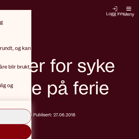
Logg inn
Meny
og
ktuelt
 rundt, og kan
ge er for syke
re blir brukt,
å reise på ferie
lig og
fterå Slettemoen
Publisert: 27.06.2018