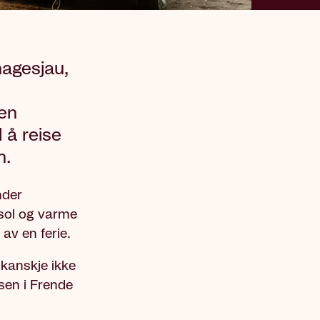
agesjau,
gen
l å reise
n.
nder
 sol og varme
av en ferie.
kanskje ikke
ssen i Frende