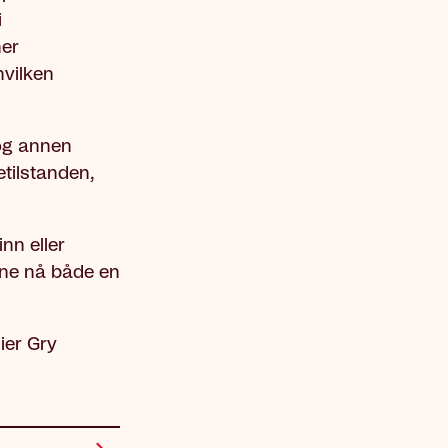
i
ner
hvilken
 og annen
etilstanden,
nn eller
ne nå både en
sier Gry