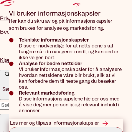
Gå til hovedinnhold
Vi bruker informasjons­kapsler
Privat
Her kan du skru av og på informasjonskapsler
som brukes for analyse og markedsføring.
Bedrift
Tekniske informasjonskapsler
Disse er nødvendige for at nettsidene skal
fungere når du navigerer rundt, og kan derfor
ikke velges bort.
Kjøp forsikring
Analyse for bedre nettsider
Vi bruker informasjonskapsler for å analysere
hvordan nettsidene våre blir brukt, slik at vi
kan forbedre dem til neste gang du besøker
oss.
Søk
Relevant markedsføring
Disse informasjonskapslene hjelper oss med
å vise deg mer personlig og relevant innhold i
x
annonser.
Meny
Les mer og tilpass informasjonskapsler