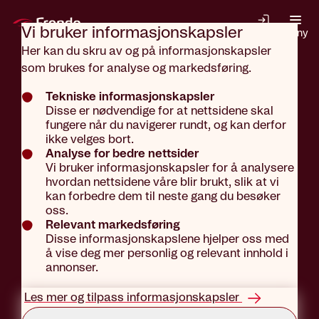
Gå til hovedinnhold
Vi bruker informasjons­kapsler
Logg inn
Meny
Her kan du skru av og på informasjonskapsler
som brukes for analyse og markedsføring.
Få hjelp
Tekniske informasjonskapsler
Disse er nødvendige for at nettsidene skal
fungere når du navigerer rundt, og kan derfor
ikke velges bort.
med å
Analyse for bedre nettsider
Vi bruker informasjonskapsler for å analysere
hvordan nettsidene våre blir brukt, slik at vi
kan forbedre dem til neste gang du besøker
hindre og
oss.
Relevant markedsføring
Disse informasjonskapslene hjelper oss med
redusere
å vise deg mer personlig og relevant innhold i
annonser.
Les mer og tilpass informasjonskapsler
sykefraværet