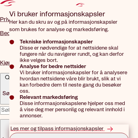
Gå til hovedinnhold
Vi bruker informasjons­kapsler
Privat
Her kan du skru av og på informasjonskapsler
som brukes for analyse og markedsføring.
Bedrift
Tekniske informasjonskapsler
Disse er nødvendige for at nettsidene skal
fungere når du navigerer rundt, og kan derfor
ikke velges bort.
Kjøp forsikring
Analyse for bedre nettsider
Vi bruker informasjonskapsler for å analysere
hvordan nettsidene våre blir brukt, slik at vi
kan forbedre dem til neste gang du besøker
oss.
Søk
Relevant markedsføring
Disse informasjonskapslene hjelper oss med
å vise deg mer personlig og relevant innhold i
x
annonser.
Meny
Les mer og tilpass informasjonskapsler