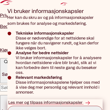
Gå til hovedinnhold
Vi bruker informasjons­kapsler
Privat
Her kan du skru av og på informasjonskapsler
som brukes for analyse og markedsføring.
Bedrift
Tekniske informasjonskapsler
Disse er nødvendige for at nettsidene skal
fungere når du navigerer rundt, og kan derfor
ikke velges bort.
Kjøp forsikring
Analyse for bedre nettsider
Vi bruker informasjonskapsler for å analysere
hvordan nettsidene våre blir brukt, slik at vi
kan forbedre dem til neste gang du besøker
oss.
Søk
Relevant markedsføring
Disse informasjonskapslene hjelper oss med
å vise deg mer personlig og relevant innhold i
x
annonser.
Meny
Les mer og tilpass informasjonskapsler