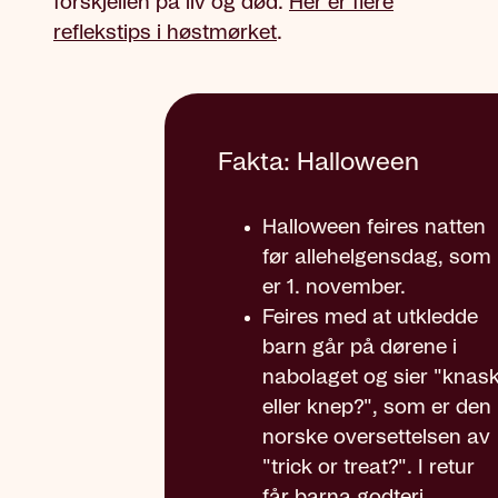
forskjellen på liv og død.
Her er flere
reflekstips i høstmørket
.
Fakta: Halloween
Halloween feires natten
før allehelgensdag, som
er 1. november.
Feires med at utkledde
barn går på dørene i
nabolaget og sier "knas
eller knep?", som er den
norske oversettelsen av
"trick or treat?". I retur