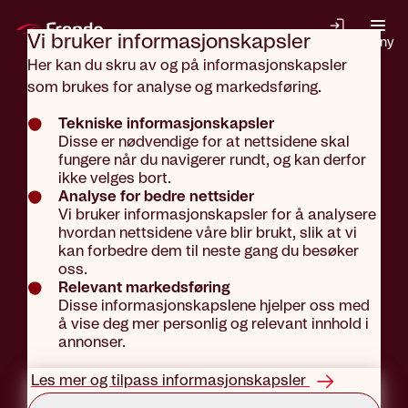
Gå til hovedinnhold
Vi bruker informasjons­kapsler
Logg inn
Meny
Her kan du skru av og på informasjonskapsler
som brukes for analyse og markedsføring.
Aktuelt
Aktuelt
Tekniske informasjonskapsler
Disse er nødvendige for at nettsidene skal
fungere når du navigerer rundt, og kan derfor
Slik blir
ikke velges bort.
Analyse for bedre nettsider
Vi bruker informasjonskapsler for å analysere
hvordan nettsidene våre blir brukt, slik at vi
sommeren
kan forbedre dem til neste gang du besøker
oss.
Relevant markedsføring
Disse informasjonskapslene hjelper oss med
best med bil
å vise deg mer personlig og relevant innhold i
annonser.
Les mer og tilpass informasjonskapsler
Tekst: Marius Solberg Anfinsen
Publisert: 03.06.2021