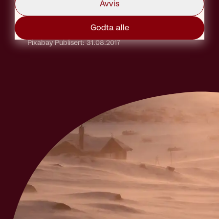
Avvis
Godta alle
Tekst: Marius Solberg Anfinsen
Foto: Kirstie Hudson,
Pixabay
Publisert: 31.08.2017