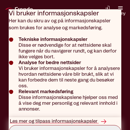
Gå til hovedinnhold
Vi bruker informasjons­kapsler
Logg inn
Meny
Her kan du skru av og på informasjonskapsler
som brukes for analyse og markedsføring.
Aktuelt
Tips og råd
Tekniske informasjonskapsler
Disse er nødvendige for at nettsidene skal
fungere når du navigerer rundt, og kan derfor
Slik unngår
ikke velges bort.
Analyse for bedre nettsider
Vi bruker informasjonskapsler for å analysere
hvordan nettsidene våre blir brukt, slik at vi
du
kan forbedre dem til neste gang du besøker
oss.
Relevant markedsføring
Disse informasjonskapslene hjelper oss med
høstskadene
å vise deg mer personlig og relevant innhold i
annonser.
på hytta
Les mer og tilpass informasjonskapsler