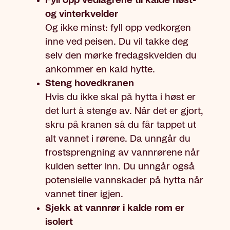
Fyll opp vedlagrene til kalde høst-
og vinterkvelder
Og ikke minst: fyll opp vedkorgen
inne ved peisen. Du vil takke deg
selv den mørke fredagskvelden du
ankommer en kald hytte.
Steng hovedkranen
Hvis du ikke skal på hytta i høst er
det lurt å stenge av. Når det er gjort,
skru på kranen så du får tappet ut
alt vannet i rørene. Da unngår du
frostsprengning av vannrørene når
kulden setter inn. Du unngår også
potensielle vannskader på hytta når
vannet tiner igjen.
Sjekk at vannrør i kalde rom er
isolert