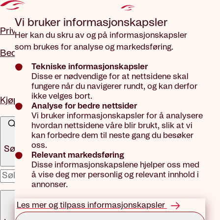
Gå til hovedinnhold
Vi bruker informasjons­kapsler
Privat
Her kan du skru av og på informasjonskapsler
som brukes for analyse og markedsføring.
Bedrift
Tekniske informasjonskapsler
Disse er nødvendige for at nettsidene skal
fungere når du navigerer rundt, og kan derfor
ikke velges bort.
Kjøp forsikring
Analyse for bedre nettsider
Vi bruker informasjonskapsler for å analysere
hvordan nettsidene våre blir brukt, slik at vi
kan forbedre dem til neste gang du besøker
oss.
Søk
Relevant markedsføring
Disse informasjonskapslene hjelper oss med
å vise deg mer personlig og relevant innhold i
x
annonser.
Meny
Les mer og tilpass informasjonskapsler