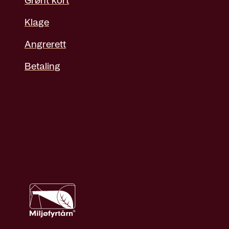
Grønt kort
Klage
Angrerett
Betaling