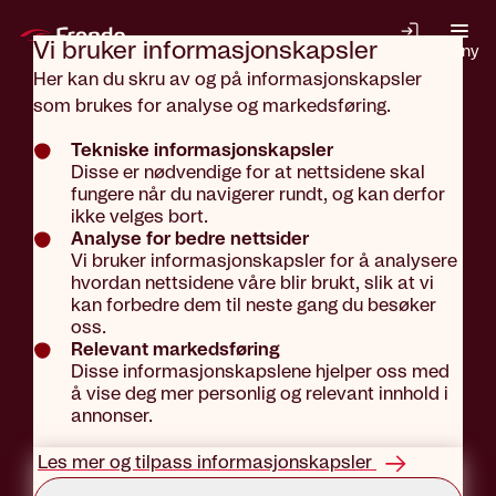
Gå til hovedinnhold
Vi bruker informasjons­kapsler
Logg inn
Meny
Her kan du skru av og på informasjonskapsler
som brukes for analyse og markedsføring.
Aktuelt
Tips og råd
Tekniske informasjonskapsler
Disse er nødvendige for at nettsidene skal
fungere når du navigerer rundt, og kan derfor
Huskeliste til
ikke velges bort.
Analyse for bedre nettsider
Vi bruker informasjonskapsler for å analysere
hvordan nettsidene våre blir brukt, slik at vi
ferien: sol-
kan forbedre dem til neste gang du besøker
oss.
Relevant markedsføring
Disse informasjonskapslene hjelper oss med
og ID-
å vise deg mer personlig og relevant innhold i
annonser.
beskyttelse
Les mer og tilpass informasjonskapsler