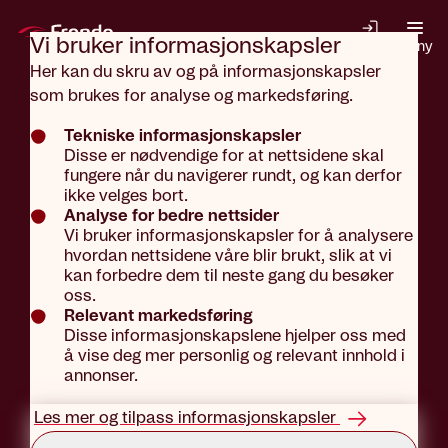
Gå til hovedinnhold
Vi bruker informasjons­kapsler
Logg inn
Meny
Her kan du skru av og på informasjonskapsler
som brukes for analyse og markedsføring.
Aktuelt
Aktuelt
Tekniske informasjonskapsler
Disse er nødvendige for at nettsidene skal
fungere når du navigerer rundt, og kan derfor
Når hunden
ikke velges bort.
Analyse for bedre nettsider
Vi bruker informasjonskapsler for å analysere
hvordan nettsidene våre blir brukt, slik at vi
får rennende
kan forbedre dem til neste gang du besøker
oss.
Relevant markedsføring
Disse informasjonskapslene hjelper oss med
og såre
å vise deg mer personlig og relevant innhold i
annonser.
øyne
Les mer og tilpass informasjonskapsler