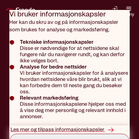
Gå til hovedinnhold
Vi bruker informasjons­kapsler
Logg inn
Meny
Her kan du skru av og på informasjonskapsler
som brukes for analyse og markedsføring.
Aktuelt
Bedrift
Tekniske informasjonskapsler
Disse er nødvendige for at nettsidene skal
fungere når du navigerer rundt, og kan derfor
Forsikringer
ikke velges bort.
Analyse for bedre nettsider
Vi bruker informasjonskapsler for å analysere
hvordan nettsidene våre blir brukt, slik at vi
som
kan forbedre dem til neste gang du besøker
oss.
Relevant markedsføring
Disse informasjonskapslene hjelper oss med
ansattgode
å vise deg mer personlig og relevant innhold i
annonser.
Les mer og tilpass informasjonskapsler
Tekst: Redaksjonen
Publisert: 04.02.2026