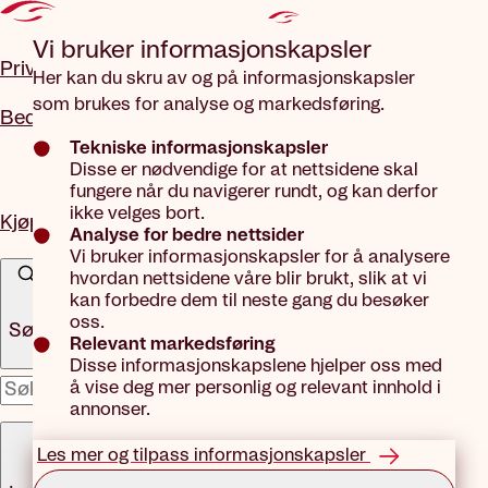
Gå til hovedinnhold
Vi bruker informasjons­kapsler
Privat
Her kan du skru av og på informasjonskapsler
som brukes for analyse og markedsføring.
Bedrift
Tekniske informasjonskapsler
Disse er nødvendige for at nettsidene skal
fungere når du navigerer rundt, og kan derfor
ikke velges bort.
Kjøp forsikring
Analyse for bedre nettsider
Vi bruker informasjonskapsler for å analysere
hvordan nettsidene våre blir brukt, slik at vi
kan forbedre dem til neste gang du besøker
oss.
Søk
Relevant markedsføring
Disse informasjonskapslene hjelper oss med
å vise deg mer personlig og relevant innhold i
x
annonser.
Meny
Les mer og tilpass informasjonskapsler