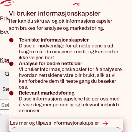
Gå til hovedinnhold
Vi bruker informasjons­kapsler
Privat
Her kan du skru av og på informasjonskapsler
som brukes for analyse og markedsføring.
Bedrift
Tekniske informasjonskapsler
Disse er nødvendige for at nettsidene skal
fungere når du navigerer rundt, og kan derfor
ikke velges bort.
Kjøp forsikring
Analyse for bedre nettsider
Vi bruker informasjonskapsler for å analysere
hvordan nettsidene våre blir brukt, slik at vi
kan forbedre dem til neste gang du besøker
oss.
Søk
Relevant markedsføring
Disse informasjonskapslene hjelper oss med
å vise deg mer personlig og relevant innhold i
x
annonser.
Meny
Les mer og tilpass informasjonskapsler