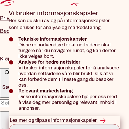
Gå til hovedinnhold
Vi bruker informasjons­kapsler
Privat
Her kan du skru av og på informasjonskapsler
som brukes for analyse og markedsføring.
Bedrift
Tekniske informasjonskapsler
Disse er nødvendige for at nettsidene skal
fungere når du navigerer rundt, og kan derfor
ikke velges bort.
Kjøp forsikring
Analyse for bedre nettsider
Vi bruker informasjonskapsler for å analysere
hvordan nettsidene våre blir brukt, slik at vi
kan forbedre dem til neste gang du besøker
oss.
Søk
Relevant markedsføring
Disse informasjonskapslene hjelper oss med
å vise deg mer personlig og relevant innhold i
x
annonser.
Meny
Les mer og tilpass informasjonskapsler