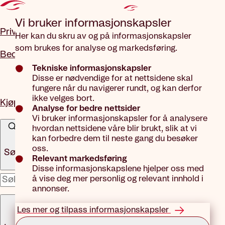
Gå til hovedinnhold
Vi bruker informasjons­kapsler
Privat
Her kan du skru av og på informasjonskapsler
som brukes for analyse og markedsføring.
Bedrift
Tekniske informasjonskapsler
Disse er nødvendige for at nettsidene skal
fungere når du navigerer rundt, og kan derfor
ikke velges bort.
Kjøp forsikring
Analyse for bedre nettsider
Vi bruker informasjonskapsler for å analysere
hvordan nettsidene våre blir brukt, slik at vi
kan forbedre dem til neste gang du besøker
oss.
Søk
Relevant markedsføring
Disse informasjonskapslene hjelper oss med
å vise deg mer personlig og relevant innhold i
x
annonser.
Meny
Les mer og tilpass informasjonskapsler