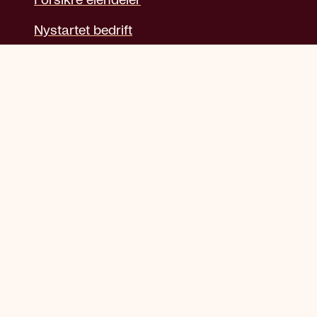
Forsikre eiendeler
Nystartet bedrift
Selvbetjening
Meld skade
Kontakt oss
Kjøp forsikring
Helseerklæring
Grønt kort
Klage
Angrerett
Betaling