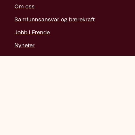
Om oss
Samfunnsansvar og bærekraft
Jobb i Frende
Nyheter
Tips og råd
Presse
Personvern
Informasjonskapsler
Bedrift
Min bedrift