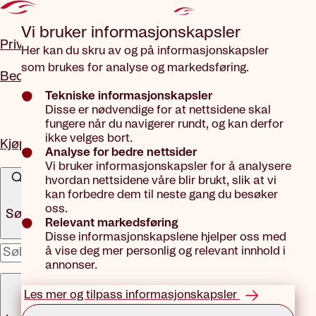
Gå til hovedinnhold
Vi bruker informasjons­kapsler
Privat
Her kan du skru av og på informasjonskapsler
som brukes for analyse og markedsføring.
Bedrift
Tekniske informasjonskapsler
Disse er nødvendige for at nettsidene skal
fungere når du navigerer rundt, og kan derfor
ikke velges bort.
Kjøp forsikring
Analyse for bedre nettsider
Vi bruker informasjonskapsler for å analysere
hvordan nettsidene våre blir brukt, slik at vi
kan forbedre dem til neste gang du besøker
oss.
Søk
Relevant markedsføring
Disse informasjonskapslene hjelper oss med
å vise deg mer personlig og relevant innhold i
x
annonser.
Meny
Les mer og tilpass informasjonskapsler