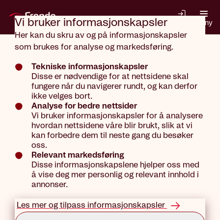
Gå til hovedinnhold
Vi bruker informasjons­kapsler
Logg inn
Meny
Her kan du skru av og på informasjonskapsler
Nettbutikk
som brukes for analyse og markedsføring.
Tekniske informasjonskapsler
Disse er nødvendige for at nettsidene skal
snøscooter
fungere når du navigerer rundt, og kan derfor
ikke velges bort.
Analyse for bedre nettsider
Vi bruker informasjonskapsler for å analysere
hvordan nettsidene våre blir brukt, slik at vi
kan forbedre dem til neste gang du besøker
oss.
Relevant markedsføring
En feil har inntruffet
Disse informasjonskapslene hjelper oss med
å vise deg mer personlig og relevant innhold i
annonser.
Sjekk din nettverksforbindelse og prøv
igjen.
Les mer og tilpass informasjonskapsler