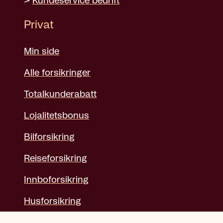
>
Kundeservice bedrift
Privat
Min side
Alle forsikringer
Totalkunderabatt
Lojalitetsbonus
Bilforsikring
Reiseforsikring
Innboforsikring
Husforsikring
Barneforsikring