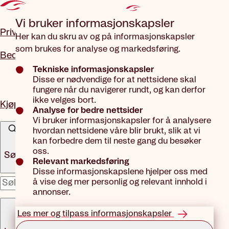
Gå til hovedinnhold
Vi bruker informasjons­kapsler
Privat
Her kan du skru av og på informasjonskapsler
som brukes for analyse og markedsføring.
Bedrift
Tekniske informasjonskapsler
Disse er nødvendige for at nettsidene skal
fungere når du navigerer rundt, og kan derfor
ikke velges bort.
Kjøp forsikring
Analyse for bedre nettsider
Vi bruker informasjonskapsler for å analysere
hvordan nettsidene våre blir brukt, slik at vi
kan forbedre dem til neste gang du besøker
oss.
Søk
Relevant markedsføring
Disse informasjonskapslene hjelper oss med
å vise deg mer personlig og relevant innhold i
x
annonser.
Meny
Les mer og tilpass informasjonskapsler