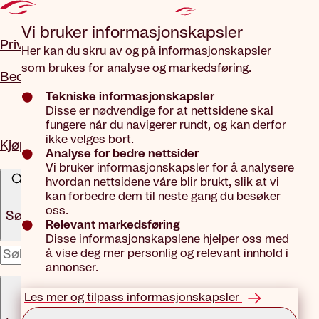
Gå til hovedinnhold
Vi bruker informasjons­kapsler
Privat
Her kan du skru av og på informasjonskapsler
som brukes for analyse og markedsføring.
Bedrift
Tekniske informasjonskapsler
Disse er nødvendige for at nettsidene skal
fungere når du navigerer rundt, og kan derfor
ikke velges bort.
Kjøp forsikring
Analyse for bedre nettsider
Vi bruker informasjonskapsler for å analysere
hvordan nettsidene våre blir brukt, slik at vi
kan forbedre dem til neste gang du besøker
oss.
Søk
Relevant markedsføring
Disse informasjonskapslene hjelper oss med
å vise deg mer personlig og relevant innhold i
x
annonser.
Meny
Les mer og tilpass informasjonskapsler