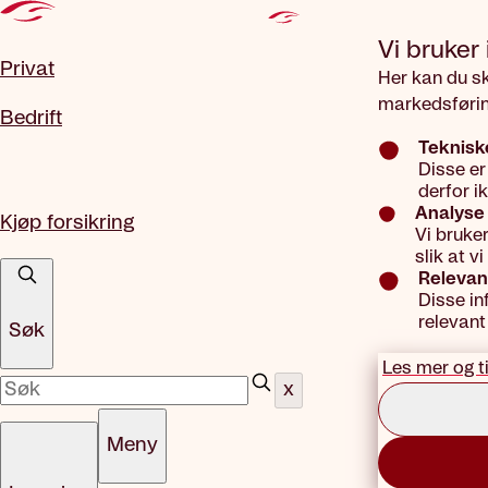
Gå til hovedinnhold
Vi bruker
Privat
Her kan du s
markedsførin
Bedrift
Teknisk
Disse er
derfor i
Analyse 
Kjøp forsikring
Vi bruke
slik at 
Relevan
Disse in
relevant
Søk
Les mer og t
x
Meny