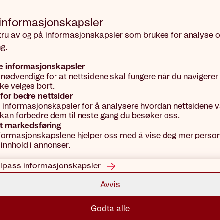
 informasjons­kapsler
kru av og på informasjonskapsler som brukes for analyse 
g.
e informasjonskapsler
 nødvendige for at nettsidene skal fungere når du navigerer
kke velges bort.
for bedre nettsider
r informasjonskapsler for å analysere hvordan nettsidene vå
vi kan forbedre dem til neste gang du besøker oss.
t markedsføring
formasjonskapslene hjelper oss med å vise deg mer person
 innhold i annonser.
ilpass informasjonskapsler
Avvis
Godta alle