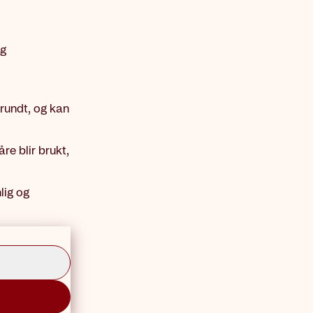
og
 rundt, og kan
re blir brukt,
lig og