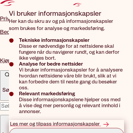
Gå til hovedinnhold
Vi bruker informasjons­kapsler
Privat
Her kan du skru av og på informasjonskapsler
som brukes for analyse og markedsføring.
Bedrift
Tekniske informasjonskapsler
Disse er nødvendige for at nettsidene skal
fungere når du navigerer rundt, og kan derfor
ikke velges bort.
Kjøp forsikring
Analyse for bedre nettsider
Vi bruker informasjonskapsler for å analysere
hvordan nettsidene våre blir brukt, slik at vi
kan forbedre dem til neste gang du besøker
oss.
Søk
Relevant markedsføring
Disse informasjonskapslene hjelper oss med
å vise deg mer personlig og relevant innhold i
x
annonser.
Meny
Les mer og tilpass informasjonskapsler