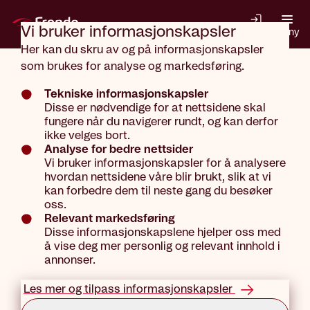
Gå til hovedinnhold
Vi bruker informasjons­kapsler
Logg inn
Meny
Her kan du skru av og på informasjonskapsler
Nettbutikk
som brukes for analyse og markedsføring.
Forsikringer
Tekniske informasjonskapsler
Disse er nødvendige for at nettsidene skal
hovedside
fungere når du navigerer rundt, og kan derfor
ikke velges bort.
Analyse for bedre nettsider
Vi bruker informasjonskapsler for å analysere
hvordan nettsidene våre blir brukt, slik at vi
kan forbedre dem til neste gang du besøker
oss.
Relevant markedsføring
En feil har inntruffet
Disse informasjonskapslene hjelper oss med
å vise deg mer personlig og relevant innhold i
annonser.
Sjekk din nettverksforbindelse og prøv
igjen.
Les mer og tilpass informasjonskapsler