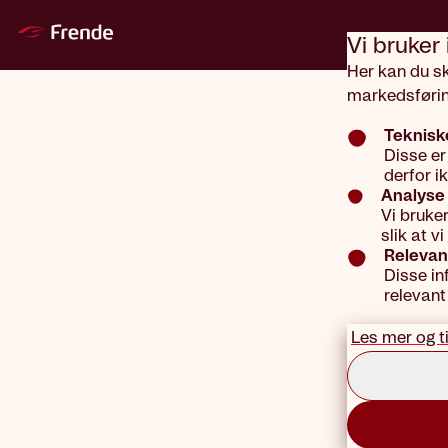
Gå til hovedinnhold
Vi bruker
Her kan du s
Nettbutikk hove
markedsførin
Forsi
Teknisk
Disse er
derfor i
Analyse 
Vi bruke
slik at 
Relevan
Disse in
relevant
Les mer og t