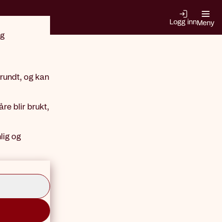
Logg inn
Meny
og
 rundt, og kan
re blir brukt,
lig og