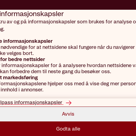
 informasjons­kapsler
kru av og på informasjonskapsler som brukes for analyse 
dside
g.
kringer
e informasjonskapsler
 nødvendige for at nettsidene skal fungere når du navigerer
kke velges bort.
for bedre nettsider
r informasjonskapsler for å analysere hvordan nettsidene vå
vi kan forbedre dem til neste gang du besøker oss.
t markedsføring
En feil har inntruffet
formasjonskapslene hjelper oss med å vise deg mer person
 innhold i annonser.
Sjekk din nettverksforbindelse
ilpass informasjonskapsler
og prøv igjen.
Avvis
Prøv igjen
Godta alle