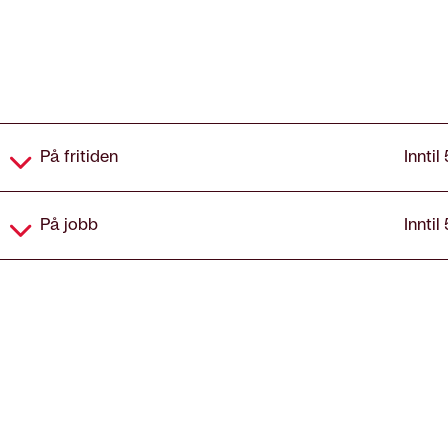
Dekning
På fritiden
Inntil
På jobb
Inntil