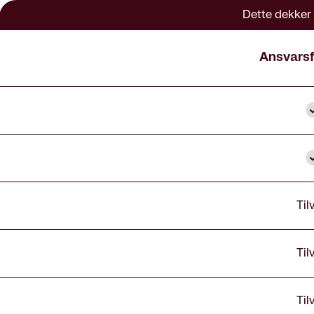
Dette dekker 
Ansvarsf
I
I
Til
Til
Til