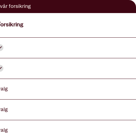
vår forsikring
orsikring
nkludert
nkludert
valg
valg
valg